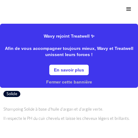
>
>
Wavy Store
Unbottled
Shampooing/Solide
Wavy rejoint Treatwell ✨
Afin de vous accompagner toujours mieux, Wavy et Treatwell
Shampooing Tout Nu
unissent leurs forces !
En savoir plus
Unbottled
Fermer cette bannière
Solide
Shampoing Solide à base d'huile d'argan et d'argile verte.
Il respecte le PH du cuir chevelu et laisse les cheveux légers et brillants.