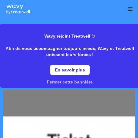
Augmentez votre CA et fidélisez de
Wavy rejoint Treatwell ✨
nouveaux clients grâce à la carte cadeau
Afin de vous accompagner toujours mieux, Wavy et Treatwell
unissent leurs forces !
En savoir plus
Commencer maintenant
Fermer cette bannière