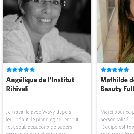
Angélique de l’Institut
Mathilde de
Rihiveli
Beauty Full
Je travaille avec Wavy depuis
Merci pour ce
leur début, le planning se remplit
personnalisé !!
tout seul, beaucoup de supers
l’équipe est to