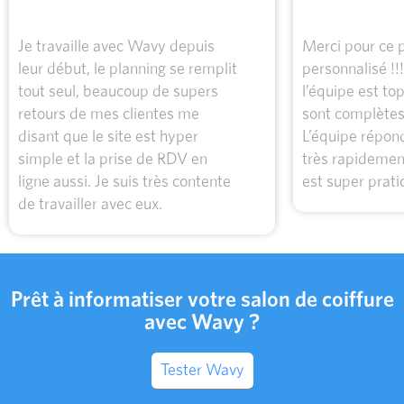
Je travaille avec Wavy depuis
Merci pour ce
leur début, le planning se remplit
personnalisé !!
tout seul, beaucoup de supers
l’équipe est to
retours de mes clientes me
sont complètes 
disant que le site est hyper
L’équipe répon
simple et la prise de RDV en
très rapidement
ligne aussi. Je suis très contente
est super prati
de travailler avec eux.
Prêt à informatiser votre salon de coiffure
avec Wavy ?
Tester Wavy