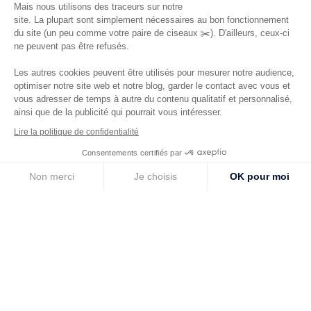
Mais nous utilisons des traceurs sur notre
site. La plupart sont simplement nécessaires au bon fonctionnement
du site (un peu comme votre paire de ciseaux ✂️). D'ailleurs, ceux-ci
Digitale. Clé en main. Personnalisée.
ne peuvent pas être refusés.
Les autres cookies peuvent être utilisés pour mesurer notre audience,
Découvrir
optimiser notre site web et notre blog, garder le contact avec vous et
vous adresser de temps à autre du contenu qualitatif et personnalisé,
ainsi que de la publicité qui pourrait vous intéresser.
Lire la politique de confidentialité
Consentements certifiés par
Simple
Non merci
Je choisis
OK pour moi
Axeptio consent
Plateforme de Gestion du Consentement : Personnalisez vos Options
Nous créons Wavy avec des coiffeurs pour que
chaque fonctionnnalité réponde à vos besoins et
Notre plateforme vous permet d'adapter et de gérer vos paramètres de 
s’adapte à vos habitudes pour une prise en main
rapide.