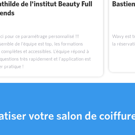
thilde de l'institut Beauty Full
Bastien
iends
i pour ce paramétrage personnalisé !!!
Wavy est tr
semble de l’équipe est top, les formations
la réservat
 complètes et accessibles. L’équipe répond à
questions très rapidement et l’application est
r pratique !
atiser votre salon de coiffu