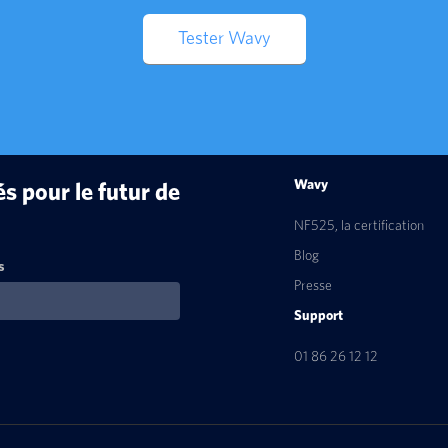
Tester Wavy
Wavy
 pour le futur de
NF525, la certification
Blog
s
Presse
Support
01 86 26 12 12
ns
de confidentialité, en garantissant la conformité avec les réglementat