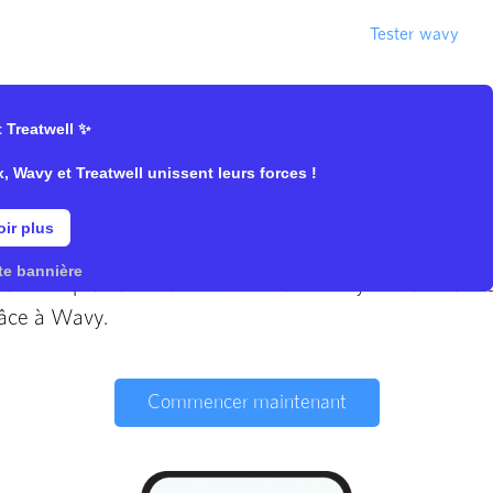
On recrute !
Blog
Déjà client ?
Tester wavy
 Treatwell ✨
Wavy et Treatwell unissent leurs forces !
 adieu aux rendez-vous ou
ir plus
te bannière
oublient plus un seul rendez-vous. Envoyez leur tous l
̂ce à Wavy.
Commencer maintenant