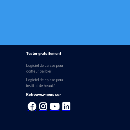
Tester gratuitement
Logiciel de caisse pour
coiffeur barbier
Logiciel de caisse pour
institut de beauté
Retrouvez-nous sur




ions. Personnalisez vos préférences pour contrôler la manière dont vos