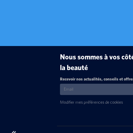
Nous sommes à vos côtés
la beauté
Recevoir nos actualités, conseils et offre
Modifier mes préférences de cookies
Axeptio consent
Plateforme de Gestion du Consentement : Personnalisez vos Optio
Notre plateforme vous permet d'adapter et de gérer vos paramètres 