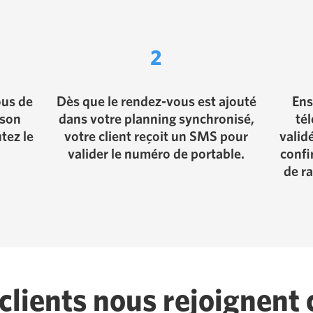
2
ous de
Dès que le rendez-vous est ajouté
Ens
 son
dans votre planning synchronisé,
té
tez le
votre client reçoit un SMS pour
valide
valider le numéro de portable.
confi
de ra
clients nous rejoignent