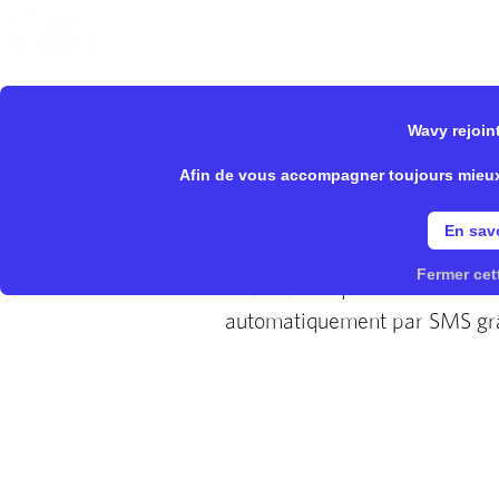
Wavy Store
Notre offre
Fonctionnalités
Wavy rejoint
Afin de vous accompagner toujours mieux, 
Dites
En savo
Fermer cet
Vous rêvez que vos clients n’
automatiquement par SMS gra