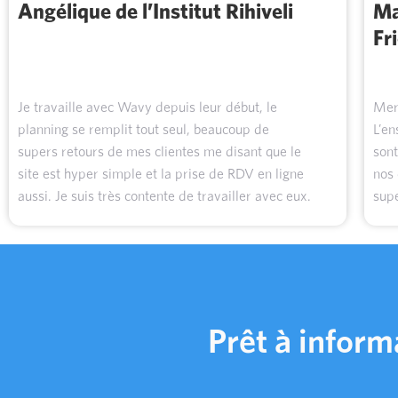
Angélique de l’Institut Rihiveli
Ma
Fr
Je travaille avec Wavy depuis leur début, le
Merc
planning se remplit tout seul, beaucoup de
L’en
supers retours de mes clientes me disant que le
sont
site est hyper simple et la prise de RDV en ligne
nos 
aussi. Je suis très contente de travailler avec eux.
supe
Prêt à inform