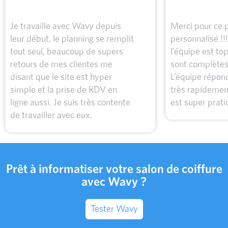
Je travaille avec Wavy depuis
Merci pour ce
leur début, le planning se remplit
personnalisé !!
tout seul, beaucoup de supers
l’équipe est to
retours de mes clientes me
sont complètes 
disant que le site est hyper
L’équipe répon
simple et la prise de RDV en
très rapidement
ligne aussi. Je suis très contente
est super prati
de travailler avec eux.
Prêt à informatiser votre salon de coiffure
avec Wavy ?
Tester Wavy