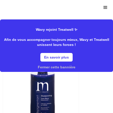
>
>
Wavy
Mulato
Shampooing/Pigmentant","Rentrée/Raviver
Store
sa couleur
Wavy rejoint Treatwell ✨
Afin de vous accompagner toujours mieux, Wavy et Treatwell
unissent leurs forces !
Terre Bleue
En savoir plus
Fermer cette bannière