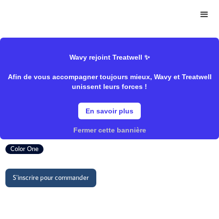
>
>
Wavy Store
Mulato
Coloration/Coloration naturelle
Wavy rejoint Treatwell ✨
Afin de vous accompagner toujours mieux, Wavy et Treatwell
1.0 Brun Noir
unissent leurs forces !
En savoir plus
Mulato
Fermer cette bannière
Color One
S'inscrire pour commander