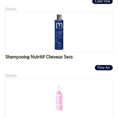
Color One
Mulato
Shampooing Nutritif Cheveux Secs
Flow Air
Mulato