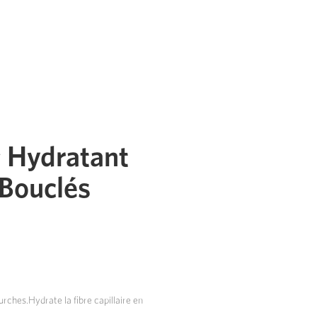
 Hydratant
Bouclés
urches.Hydrate la fibre capillaire en