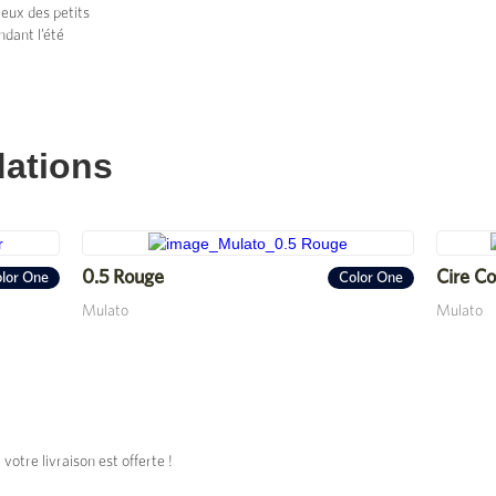
eux des petits
ndant l’été
ations
0.5 Rouge
Cire Co
lor One
Color One
Mulato
Mulato
tre livraison est offerte !