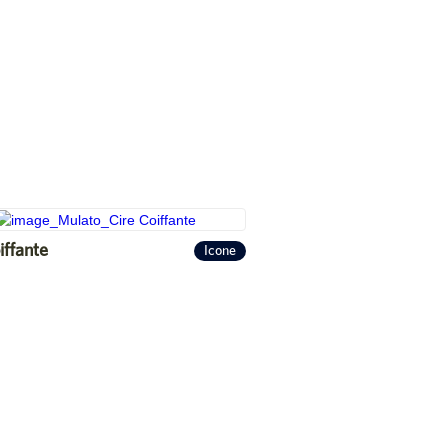
iffante
Icone