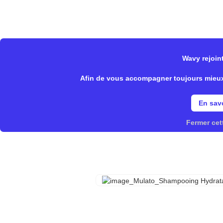
Wavy Store
Notre offre
Fonctionnalités
Wavy rejoint
>
>
Wavy Store
Mulato
Shampoo
Afin de vous accompagner toujours mieux, 
En savo
Fermer cet