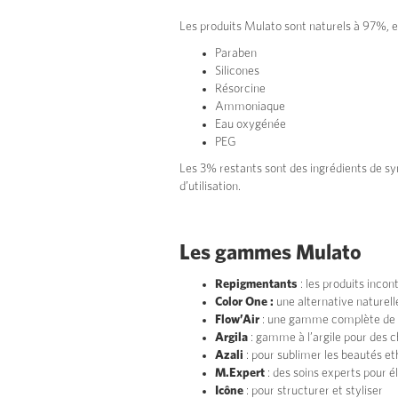
Les produits Mulato sont naturels à 97%, et 
Paraben
Silicones
Résorcine
Ammoniaque
Eau oxygénée
PEG
Les 3% restants sont des ingrédients de syn
d’utilisation.
Les gammes Mulato
Repigmentants
: les produits inco
Color One :
une alternative naturell
Flow’Air
: une gamme complète de s
Argila
: gamme à l’argile pour des c
Azali
: pour sublimer les beautés e
M.Expert
: des soins experts pour él
Icône
: pour structurer et styliser