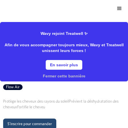
>
>
Wavy Store
Mulato
Coiffant/Huile & sérum
Wavy rejoint Treatwell ✨
Afin de vous accompagner toujours mieux, Wavy et Treatwell
Huile De Sésame
unissent leurs forces !
En savoir plus
Mulato
Fermer cette bannière
Flow Air
Protège les cheveux des rayons du soleilPrévient la déshydratation des
cheveuxFortifie le cheveu
S'inscrire pour commander