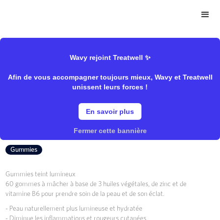
>
>
Wavy Store
Epycure
Spécifique/Complément
Wavy rejoint Treatwell ✨
Afin de vous accompagner toujours mieux, Wavy et Treatwell
Gummies Teint Lumineux
unissent leurs forces !
En savoir plus
Epycure
Fermer cette bannière
Gummies
Gummies teint lumineux
60 gommes à mâcher à base de 3 huiles végétales, de zinc et de
vitamine B6 pour prendre soin de la peau et de son éclat.
- Peau naturellement plus lumineuse et hydratée
- Diminue les inflammations et rougeurs cutanées