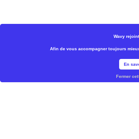
Wavy Store
Notre offre
Fonctionnalités
Wavy rejoint
>
>
Wavy Store
Epycure
Afin de vous accompagner toujours mieux, 
En savo
Fermer cet