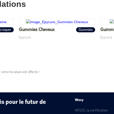
ations
Gummies Cheveux
Gummi
croquer
Gummies
Epycure
Epycure
tre livraison est offerte !
Wavy
 pour le futur de
NF525, la certification