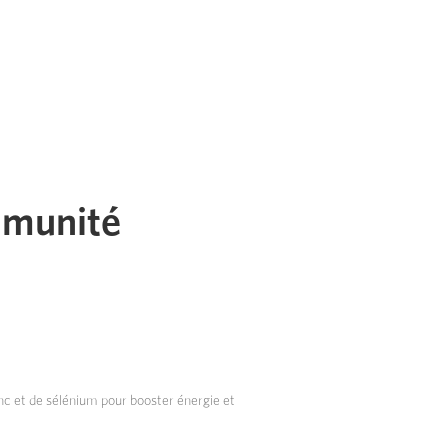
mmunité
nc et de sélénium pour booster énergie et