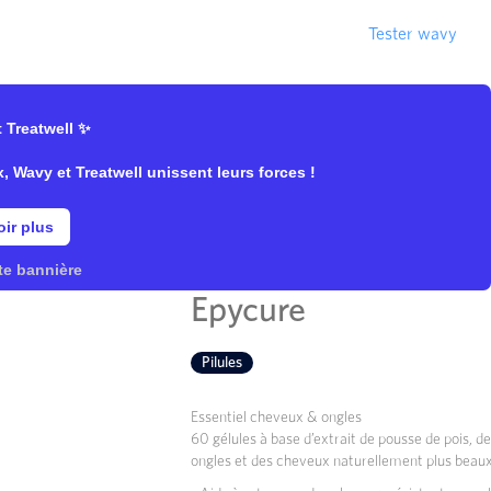
On recrute !
Blog
Déjà client ?
Tester wavy
 Treatwell ✨
que/Complément
Wavy et Treatwell unissent leurs forces !
ir plus
Essentiel Che
te bannière
Epycure
Pilules
Essentiel cheveux & ongles
60 gélules à base d’extrait de pousse de pois, d
ongles et des cheveux naturellement plus beaux