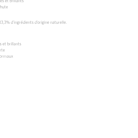
s et brillants
chute
,3% d’ingrédients d’origine naturelle.
 et brillants
rte
 normaux