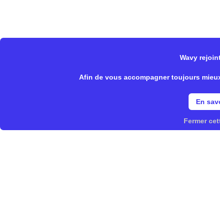
Wavy Store
Notre offre
Fonctionnalités
Wavy rejoint
>
>
Wavy Store
Epycure
Spécifi
Afin de vous accompagner toujours mieux, 
En savo
Fermer cet