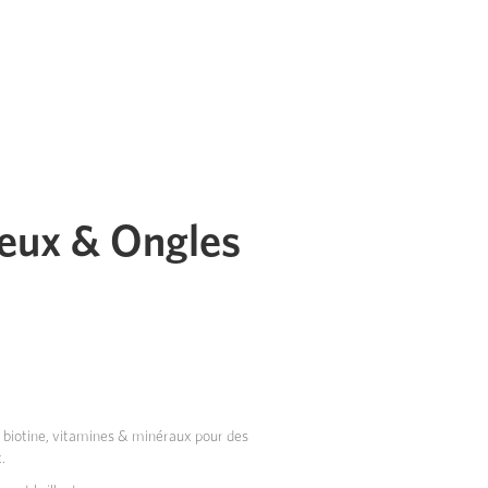
veux & Ongles
e biotine, vitamines & minéraux pour des
.