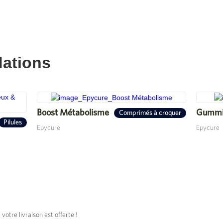
ations
Boost Métabolisme
Gummie
Comprimés à croquer
Pilules
Epycure
Epycure
tre livraison est offerte !