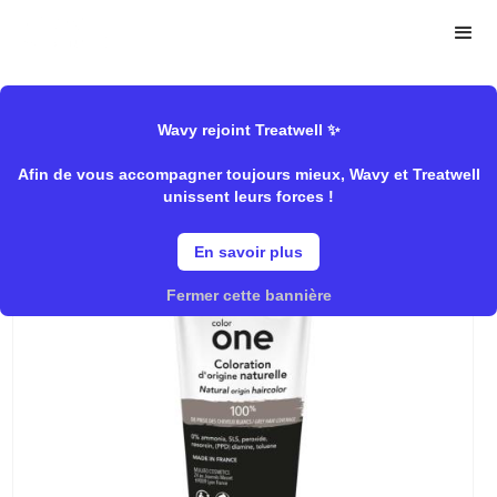
>
>
Wavy Store
Mulato
Coloration/Coloration naturelle
Wavy rejoint Treatwell ✨
Afin de vous accompagner toujours mieux, Wavy et Treatwell
7.0 Blond
unissent leurs forces !
En savoir plus
Fermer cette bannière