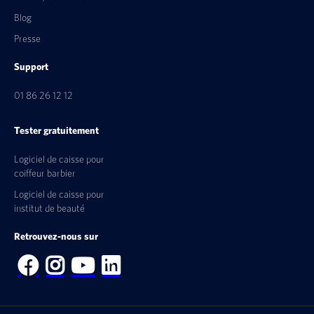
Blog
Presse
Support
01 86 26 12 12
Tester gratuitement
Logiciel de caisse pour
coiffeur barbier
Logiciel de caisse pour
institut de beauté
Retrouvez-nous sur



