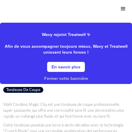
>
>
Wavy Store
Wahl
Wavy rejoint Treatwell ✨
Afin de vous accompagner toujours mieux, Wavy et Treatwell
Tondeuse Magic Clip Cordless
unissent leurs forces !
En savoir plus
Wahl
Fermer cette bannière
Tondeuse De Coupe
Wahl Cordless Magic Clip est une tondeuse de coupe professionnelle,
super-puissante, qui offre une commodité sans fil, une alimentation plus
rapide, un mélange plus fluide, et qui fonctionne avec ou sans fil.
Cette tondeuse possède une lame à dents décalées avec la technologie
“Crunch Blade” pour une incroyable amélioration des performances.