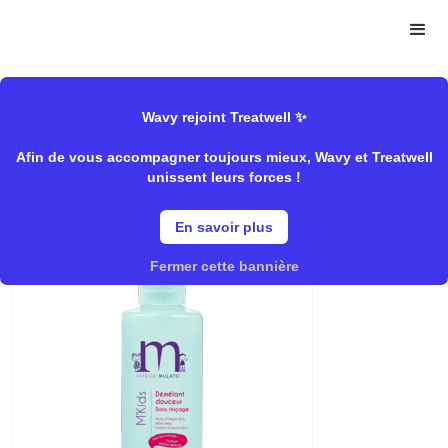
>
>
Wavy
Mulato
Coiffant/Spray &
Store
Laque","Rentrée/Enfants
Wavy rejoint Treatwell ✨
Afin de vous accompagner toujours mieux, Wavy et Treatwell
unissent leurs forces !
Spray Démélant
En savoir plus
Fermer cette bannière