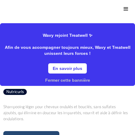
>
>
Wavy Store
Wella
Shampooing/Sublimateur
Wavy rejoint Treatwell ✨
Afin de vous accompagner toujours mieux, Wavy et Treatwell
Shampooing Waves
unissent leurs forces !
En savoir plus
Wella
Fermer cette bannière
Nutricurls
Shampooing léger pour cheveux ondulés et bouclés, sans sulfates
ajoutés, qui élimine en douceur les impuretés, nourrit et aide à définir les
ondulations.