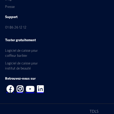
Presse
Support
01 86 26 12 12
Tester gratuitement
Logiciel de caisse pour
coiffeur barbier
Logiciel de caisse pour
institut de beauté
Retrouvez-nous sur




TDLS