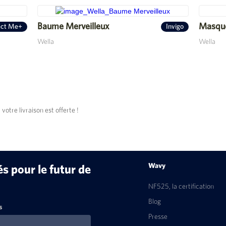
Baume Merveilleux
Masqu
ect Me+
Invigo
Wella
Wella
tre livraison est offerte !
Wavy
 pour le futur de
NF525, la certification
Blog
s
Presse