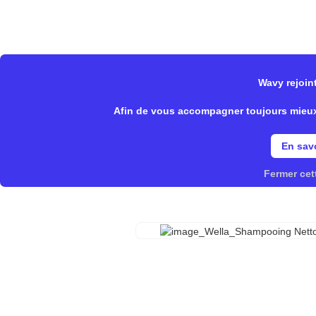
Wavy Store
Notre offre
Fonctionnalités
Wavy rejoint
>
>
Wavy Store
Wella
Shampooi
Afin de vous accompagner toujours mieux, 
En savo
Fermer cet