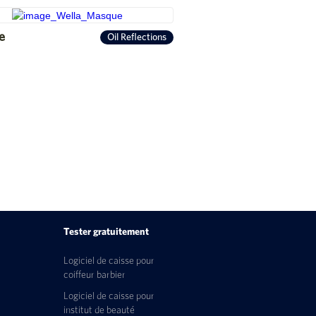
e
Oil Reflections
Tester gratuitement
Logiciel de caisse pour
coiffeur barbier
Logiciel de caisse pour
institut de beauté