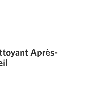
toyant Après-
eil