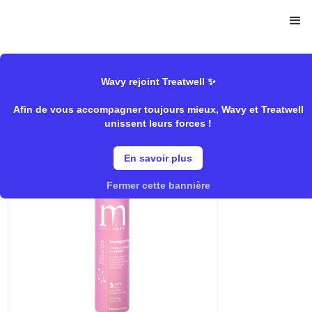
>
>
Wavy
Mulato
Shampooing/Protecteur","Rentrée/Shampooin
Store
Wavy rejoint Treatwell ✨
Afin de vous accompagner toujours mieux, Wavy et Treatwell
unissent leurs forces !
Shampooing Cheveux Colorés
En savoir plus
Fermer cette bannière