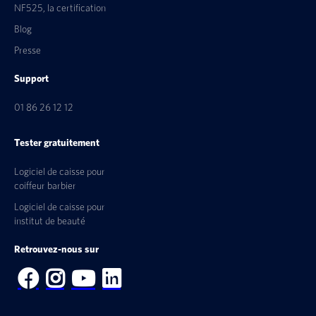
NF525, la certification
Blog
Presse
Support
01 86 26 12 12
Tester gratuitement
Logiciel de caisse pour
coiffeur barbier
Logiciel de caisse pour
institut de beauté
Retrouvez-nous sur



