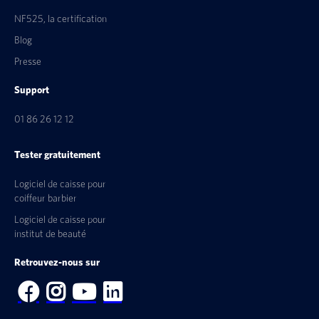
NF525, la certification
Blog
Presse
Support
01 86 26 12 12
Tester gratuitement
Logiciel de caisse pour
coiffeur barbier
Logiciel de caisse pour
institut de beauté
Retrouvez-nous sur



