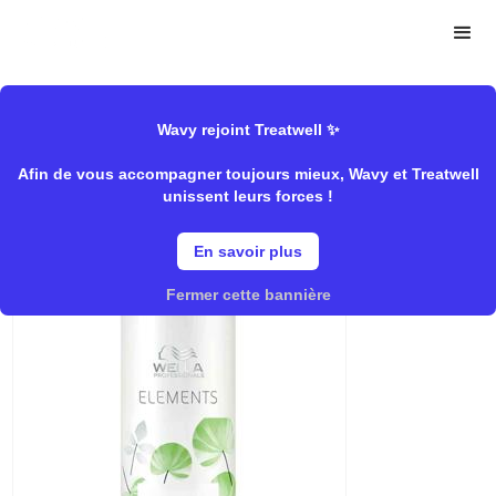
>
>
Wavy Store
Wella
Shampooing/Sublimateur
Wavy rejoint Treatwell ✨
Afin de vous accompagner toujours mieux, Wavy et Treatwell
Shampooing
unissent leurs forces !
En savoir plus
Fermer cette bannière