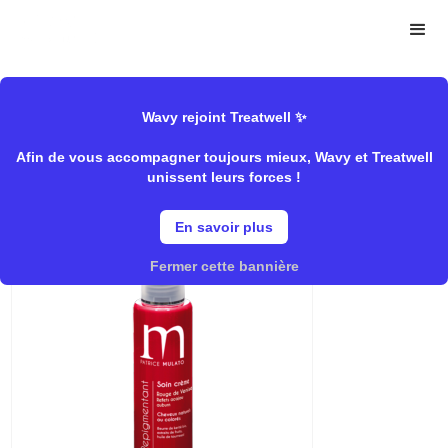
>
>
Wavy
Mulato
Soins/Pigmentant","Coloration/Coloration
Store
direct","Rentrée/Raviver sa couleur
Wavy rejoint Treatwell ✨
Afin de vous accompagner toujours mieux, Wavy et Treatwell
unissent leurs forces !
Rouge De Venise
En savoir plus
Fermer cette bannière