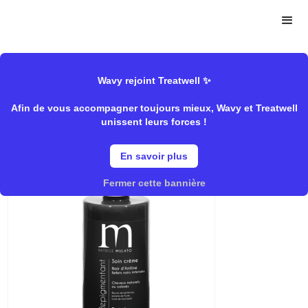
>
>
Wavy
Mulato
Soins/Pigmentant","Coloration/Coloration
Store
direct","Rentrée/Raviver sa couleur
Wavy rejoint Treatwell ✨
Afin de vous accompagner toujours mieux, Wavy et Treatwell
unissent leurs forces !
Noir D'Aniline
En savoir plus
Fermer cette bannière