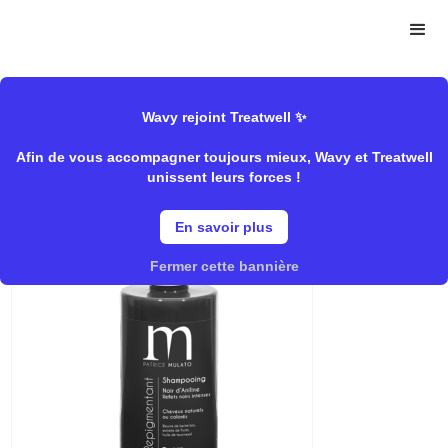
>
>
Wavy
Mulato
Shampooing/Pigmentant","Rentrée/Raviver
Store
sa couleur
Wavy rejoint Treatwell ✨
Afin de vous accompagner toujours mieux, Wavy et Treatwell
unissent leurs forces !
Noir D'Aniline
En savoir plus
Fermer cette bannière