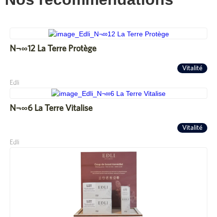
N¬∞12 La Terre Protège
Vitalité
Edli
N¬∞6 La Terre Vitalise
Vitalité
Edli