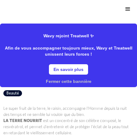
>
>
Wavy Store
Edli
Spécifique/Complément
Wavy rejoint Treatwell ✨
Afin de vous accompagner toujours mieux, Wavy et Treatwell
N¬∞13 La Terre Nourrit
unissent leurs forces !
En savoir plus
Edli
Fermer cette bannière
Beauté
Le super fruit de la terre, le raisin, accompagne l'Homme depuis la nuit
des temps et ne semble lui vouloir que du bien.
LA TERRE NOURRIT
est un concentré de son célèbre composé, le
resvératrol, et permet d'entretenir et de protéger l'éclat de la peau tout
en retardant le vieillissement cellulaire.