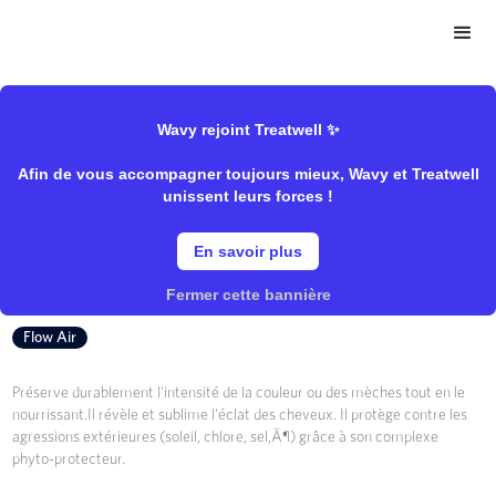
>
>
Wavy Store
Mulato
Soins/Protecteur
Wavy rejoint Treatwell ✨
Afin de vous accompagner toujours mieux, Wavy et Treatwell
Masque Cheveux Colorés
unissent leurs forces !
En savoir plus
Mulato
Fermer cette bannière
Flow Air
Préserve durablement l'intensité de la couleur ou des mèches tout en le
nourrissant.Il révèle et sublime l'éclat des cheveux. Il protège contre les
agressions extérieures (soleil, chlore, sel‚Ä¶) grâce à son complexe
phyto-protecteur.