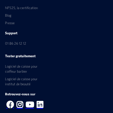
NF525, la certification
Blog
Presse
Support
01 86 26 12 12
Tester gratuitement
Logiciel de caisse pour
coiffeur barbier
Logiciel de caisse pour
institut de beauté
Retrouvez-nous sur



