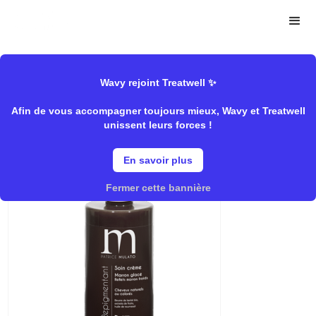
>
>
Wavy
Mulato
Soins/Pigmentant","Coloration/Coloration
Store
direct","Rentrée/Raviver sa couleur
Wavy rejoint Treatwell ✨
Afin de vous accompagner toujours mieux, Wavy et Treatwell
unissent leurs forces !
Marron Glacé
En savoir plus
Fermer cette bannière