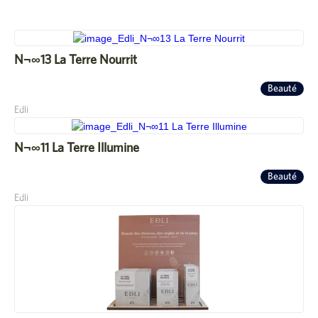
N¬∞13 La Terre Nourrit
Beauté
Edli
N¬∞11 La Terre Illumine
Beauté
Edli