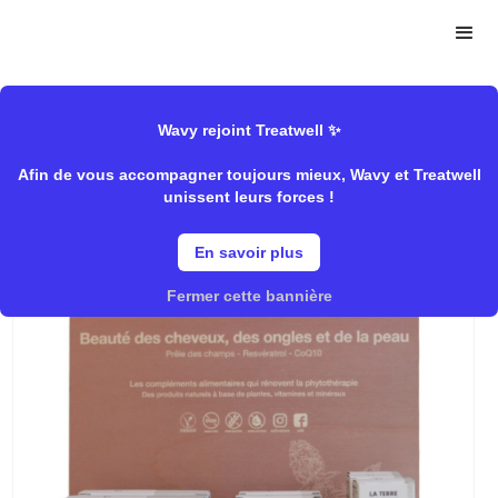
>
>
Wavy Store
Edli
Spécifique/Complément
Wavy rejoint Treatwell ✨
Afin de vous accompagner toujours mieux, Wavy et Treatwell
Kit Beauté
unissent leurs forces !
En savoir plus
Fermer cette bannière