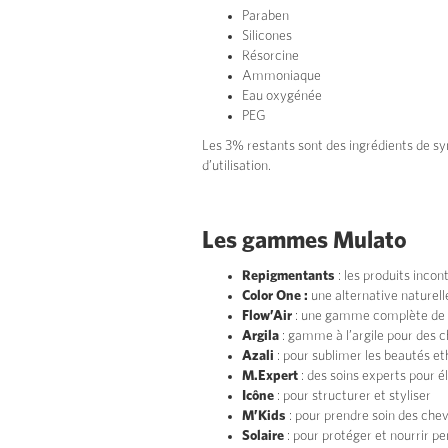
Paraben
Silicones
Résorcine
Ammoniaque
Eau oxygénée
PEG
Les 3% restants sont des ingrédients de syn
d’utilisation.
Les gammes Mulato
Repigmentants
: les produits inco
Color One :
une alternative naturell
Flow’Air
: une gamme complète de s
Argila
: gamme à l’argile pour des c
Azali
: pour sublimer les beautés e
M.Expert
: des soins experts pour él
Icône
: pour structurer et styliser
M’Kids
: pour prendre soin des chev
Solaire
: pour protéger et nourrir pe