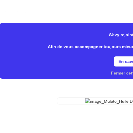
Wavy Store
Notre offre
Fonctionnalités
Wavy rejoint
>
>
Wavy Store
Mulato
Coiffant
Afin de vous accompagner toujours mieux, 
En savo
Fermer cet