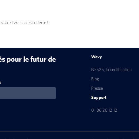
tre livraison est offerte !
Wavy
 pour le futur de
NF525, la certification
Blog
s
Presse
Support
01 86 26 12 12
ns
de confidentialité, en garantissant la conformité avec les réglementat