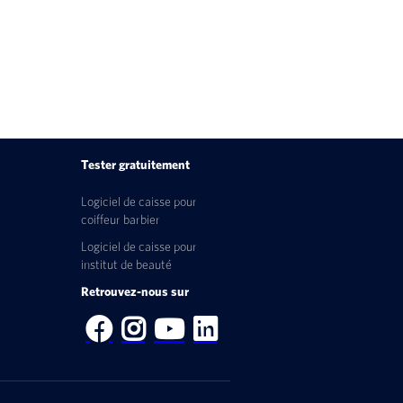
Tester gratuitement
Logiciel de caisse pour
coiffeur barbier
Logiciel de caisse pour
institut de beauté
Retrouvez-nous sur




ions. Personnalisez vos préférences pour contrôler la manière dont vos