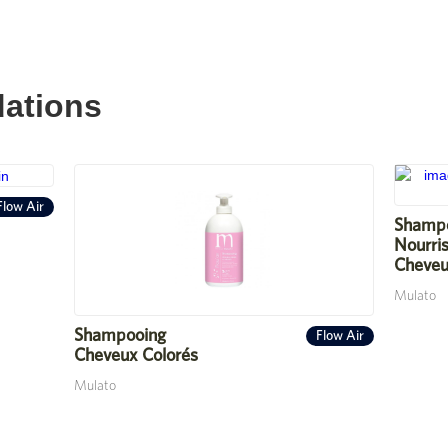
ations
Flow Air
Shamp
Nourri
Cheveu
Mulato
Shampooing
Flow Air
Cheveux Colorés
Mulato