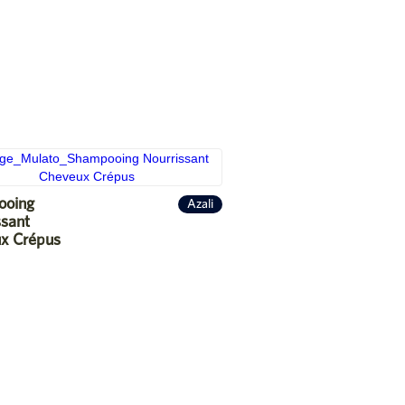
ooing
Azali
ssant
x Crépus