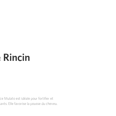
 Rincin
ce Mulato est idéale pour fortifier et
nts. Elle favorise la pousse du cheveu.