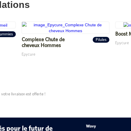
ations
Boost 
ummies
Complexe Chute de
Pilules
Epycure
cheveux Hommes
Epycure
tre livraison est offerte !
Wavy
 pour le futur de