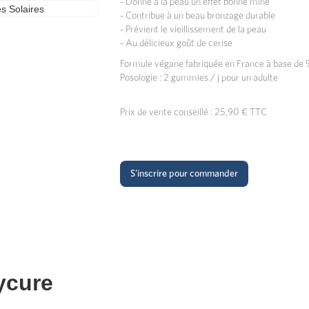
- Donne à la peau un effet bonne mine
- Contribue à un beau bronzage durable
- Prévient le vieillissement de la peau
- Au délicieux goût de cerise
Formule végane fabriquée en France à base de 98
Posologie : 2 gummies / j pour un adulte
Prix de vente conseillé : 25,90 € TTC
S'inscrire pour commander
ycure