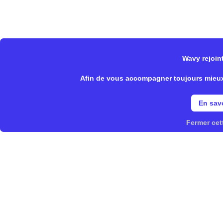
Wavy Store
Notre offre
Fonctionnalités
Wavy rejoint
>
>
Wavy Store
Epycure
Spécifi
Afin de vous accompagner toujours mieux, 
En savo
Fermer cet