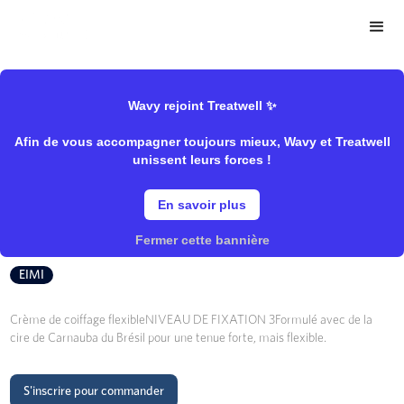
>
>
Wavy Store
Wella
Coiffant/Pâte & Cire
Wavy rejoint Treatwell ✨
Afin de vous accompagner toujours mieux, Wavy et Treatwell
Grip Cream - Crème De Modelage
unissent leurs forces !
En savoir plus
Wella
Fermer cette bannière
EIMI
Crème de coiffage flexibleNIVEAU DE FIXATION 3Formulé avec de la
cire de Carnauba du Brésil pour une tenue forte, mais flexible.
S'inscrire pour commander