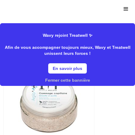
>
>
Wavy Store
Mulato
Soins/Traitant
Wavy rejoint Treatwell ✨
Afin de vous accompagner toujours mieux, Wavy et Treatwell
Gommage Capillaire
unissent leurs forces !
En savoir plus
Fermer cette bannière