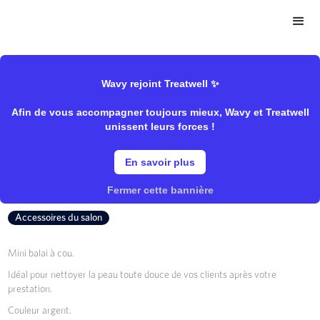
>
>
Wavy Store
Sibel
Matériel/Accessoires pour la coupe
Wavy rejoint Treatwell ✨
Afin de vous accompagner toujours mieux, Wavy et Treatwell
Balai à Cou
unissent leurs forces !
En savoir plus
Sibel
Fermer cette bannière
Accessoires du salon
Mini balai à cou.
Idéal pour nettoyer la peau toute douce de vos clients après votre
prestation.
Couleur argent.