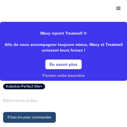
>
>
Wavy Store
Wella
Coloration/Coloration oxydation
Wavy rejoint Treatwell ✨
Afin de vous accompagner toujours mieux, Wavy et Treatwell
7/75 Blond Marron Acajou
unissent leurs forces !
En savoir plus
Wella
Fermer cette bannière
Koleston Perfect Me+
Blond marron acajou
S'inscrire pour commander