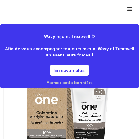
>
>
Wavy Store
Mulato
Coloration/Coloration naturelle
Wavy rejoint Treatwell ✨
Afin de vous accompagner toujours mieux, Wavy et Treatwell
7.0 Blond
unissent leurs forces !
En savoir plus
Fermer cette bannière