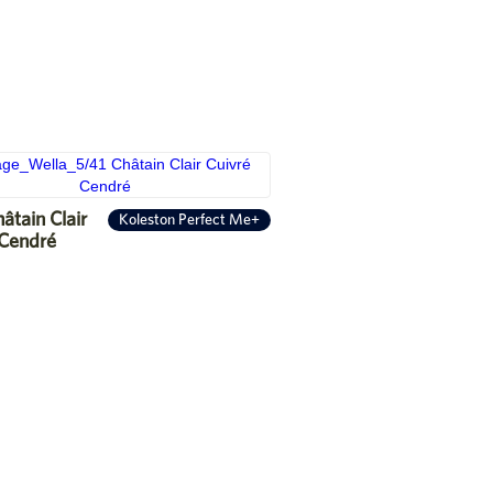
âtain Clair
Koleston Perfect Me+
 Cendré