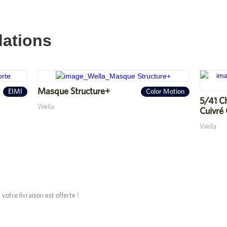
ations
Masque Structure+
EIMI
Color Motion
5/41 Ch
Wella
Cuivré
Wella
tre livraison est offerte !