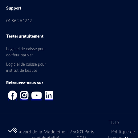
Support
01 86 26 12 12
Tester gratuitement
Logiciel de caisse pour
coiffeur barbier
Logiciel de caisse pour
institut de beauté
Retrouvez-nous sur




TDLS
9 Boulevard de la Madeleine - 75001 Paris
Politique de
confidentalité
CGV
Langue