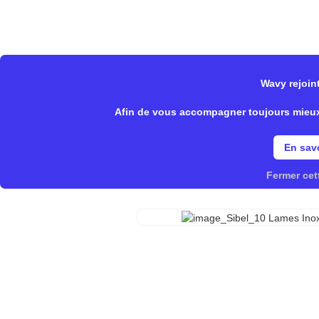
Wavy Store
Notre offre
Fonctionnalités
Wavy rejoint
>
>
Wavy Store
Sibel
Matériel/C
Afin de vous accompagner toujours mieux, 
En savo
Fermer cet