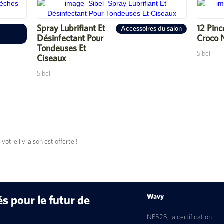
Spray Lubrifiant Et
12 Pinc
Accessoires du salon
Désinfectant Pour
Croco 
Tondeuses Et
Sibel
Ciseaux
Sibel
tre livraison est offerte !
Wavy
 pour le futur de
NF525, la certification