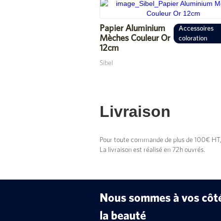
Papier Aluminium
Accessoires
Mèches Couleur Or
coloration
12cm
Sibel
Livraison
Pour toute commande de plus de 100€ HT, vo
La livraison est réalisé en 72h ouvrés.
Nous sommes à vos côtés
la beauté