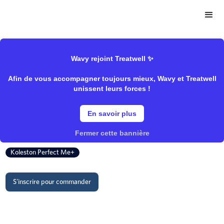
>
>
Wavy Store
Wella
Coloration/Coloration oxydation
Wavy rejoint Treatwell ✨
Afin de vous accompagner toujours mieux, Wavy et Treatwell
0/65 Violine Acajou
unissent leurs forces !
En savoir plus
Wella
Fermer cette bannière
Koleston Perfect Me+
S'inscrire pour commander