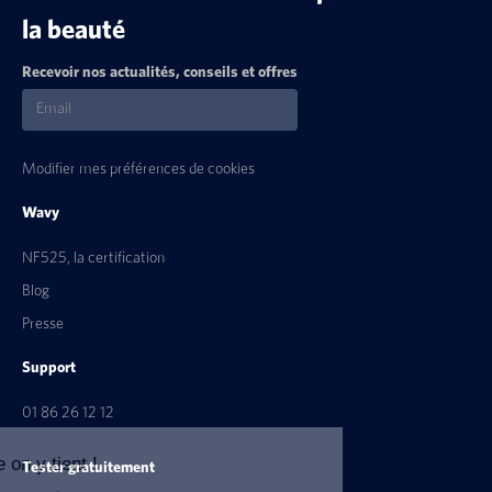
la beauté
Recevoir nos actualités, conseils et offres
Modifier mes préférences de cookies
Wavy
NF525, la certification
Blog
Presse
Support
01 86 26 12 12
La transparence on y tient !
Tester gratuitement