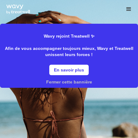
Wavy rejoint Treatwell ✨
Afin de vous accompagner toujours mieux, Wavy et Treatwell
unissent leurs forces !
En savoir plus
Fermer cette bannière